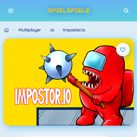
Multiplayer
.io
Imposter.io