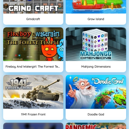
Grindcraft
Grow Island
Fireboy And Watergirl: The Forrest Temple
Mahjong Dimensions
1941 Frozen Front
Doodle God