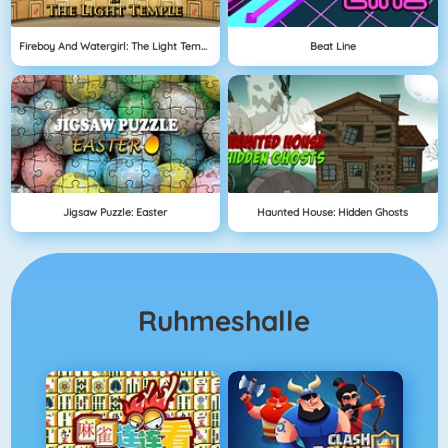
Fireboy And Watergirl: The Light Temple
Beat Line
Jigsaw Puzzle: Easter
Haunted House: Hidden Ghosts
Ruhmeshalle