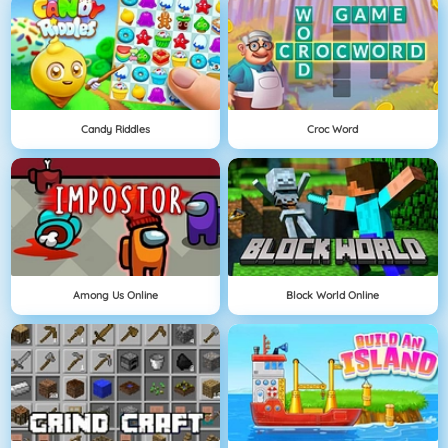
Candy Riddles
Croc Word
Among Us Online
Block World Online