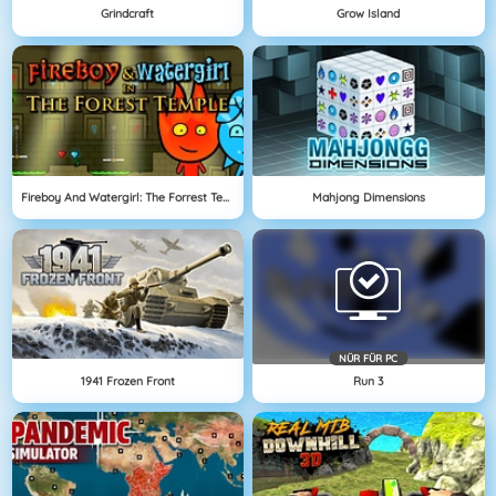
Grindcraft
Grow Island
Fireboy And Watergirl: The Forrest Temple
Mahjong Dimensions
NÜR FÜR PC
1941 Frozen Front
Run 3