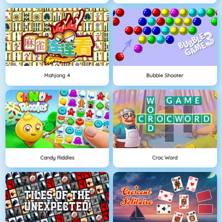
Mahjong 4
Bubble Shooter
Candy Riddles
Croc Word