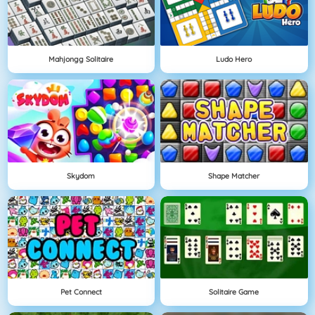
Mahjongg Solitaire
Ludo Hero
Skydom
Shape Matcher
Pet Connect
Solitaire Game