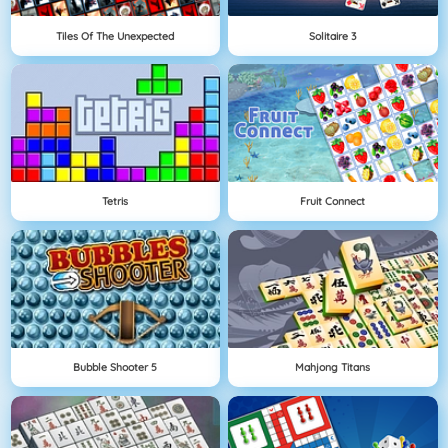
Tiles Of The Unexpected
Solitaire 3
Tetris
Fruit Connect
Bubble Shooter 5
Mahjong Titans