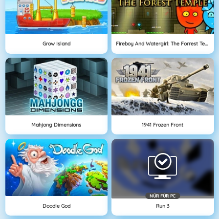
Grow Island
Fireboy And Watergirl: The Forrest Temple
Mahjong Dimensions
1941 Frozen Front
NÜR FÜR PC
Doodle God
Run 3