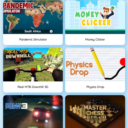
Pandemic Simulator
Money Clicker
Real MTB Downhill 3D
Physics Drop