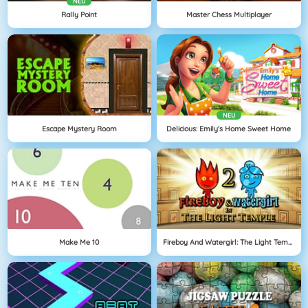
NEU
Rally Point
Master Chess Multiplayer
NEU
Escape Mystery Room
Delicious: Emily's Home Sweet Home
Make Me 10
Fireboy And Watergirl: The Light Temple