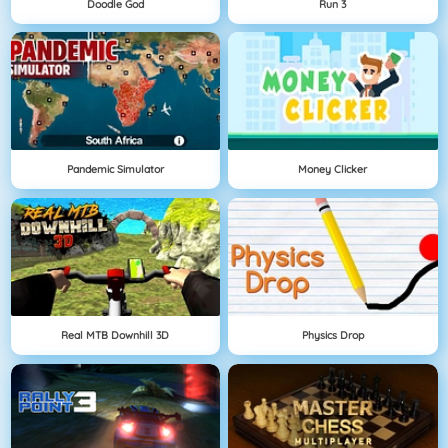
Doodle God
Run 3
Pandemic Simulator
Money Clicker
Real MTB Downhill 3D
Physics Drop