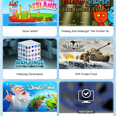
Grow Island
Fireboy And Watergirl: The Forrest Temple
Mahjong Dimensions
1941 Frozen Front
NÜR FÜR PC