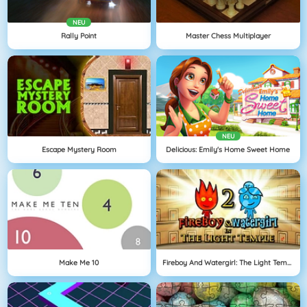
NEU
Rally Point
Master Chess Multiplayer
NEU
Escape Mystery Room
Delicious: Emily's Home Sweet Home
Make Me 10
Fireboy And Watergirl: The Light Temple