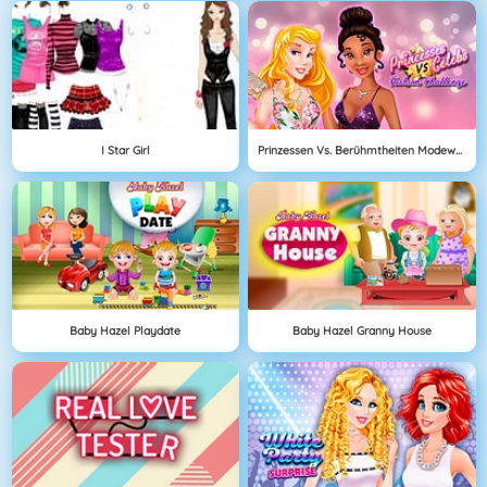
I Star Girl
Prinzessen Vs. Berühmtheiten Modewettbewerb
Baby Hazel Playdate
Baby Hazel Granny House