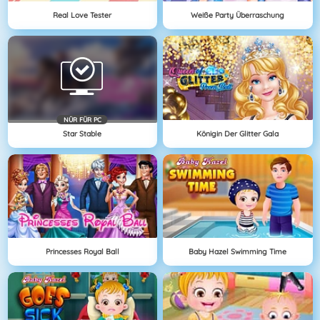
Real Love Tester
Weiße Party Überraschung
NÜR FÜR PC
Star Stable
Königin Der Glitter Gala
Princesses Royal Ball
Baby Hazel Swimming Time