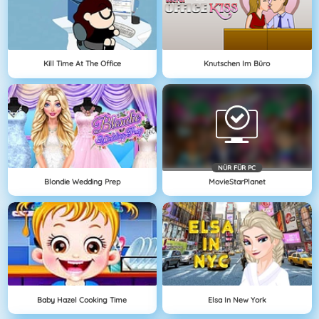
Kill Time At The Office
Knutschen Im Büro
NÜR FÜR PC
Blondie Wedding Prep
MovieStarPlanet
Baby Hazel Cooking Time
Elsa In New York