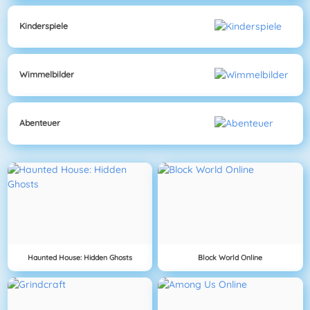
Kinderspiele
Wimmelbilder
Abenteuer
Haunted House: Hidden Ghosts
Block World Online