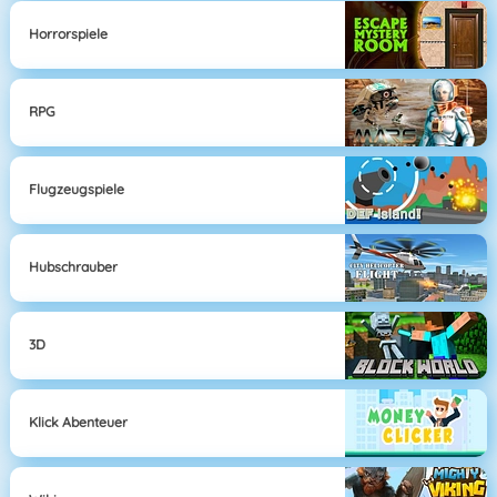
Horrorspiele
RPG
Flugzeugspiele
Hubschrauber
3D
Klick Abenteuer