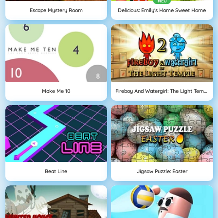
NEU
Escape Mystery Room
Delicious: Emily's Home Sweet Home
Make Me 10
Fireboy And Watergirl: The Light Temple
Beat Line
Jigsaw Puzzle: Easter