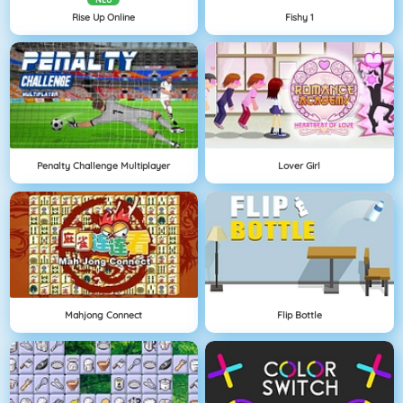
Rise Up Online
Fishy 1
Penalty Challenge Multiplayer
Lover Girl
Mahjong Connect
Flip Bottle