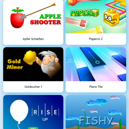
Apfel Schießen
Paper.io 2
Goldsucher 1
Piano Tile
NEU