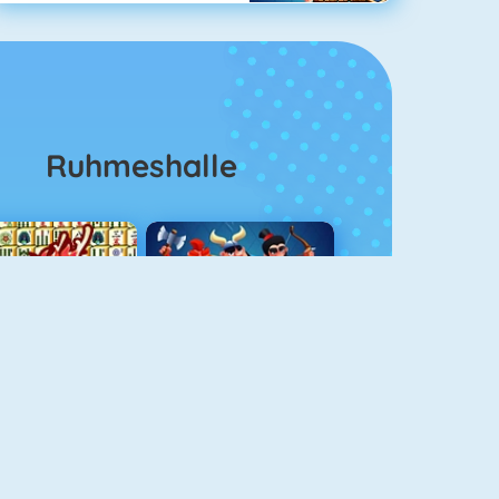
Ruhmeshalle
Mahjong 4
Clash Royale