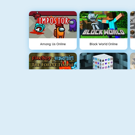
Among Us Online
Block World Online
Fireboy And Watergirl: The Forrest Temple
Mahjong Dimensions
Run 3
Pandemic Simulator