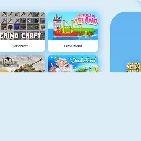
Grindcraft
Grow Island
1941 Frozen Front
Doodle God
Money Clicker
Real MTB Downhill 3D