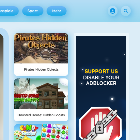
nspiele
Sport
Mehr
Pirates Hidden Objects
Haunted House: Hidden Ghosts