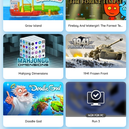
Grow Island
Fireboy And Watergirl: The Forrest Temple
Mahjong Dimensions
1941 Frozen Front
NÜR FÜR PC
Doodle God
Run 3