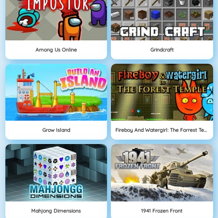
Among Us Online
Grindcraft
Grow Island
Fireboy And Watergirl: The Forrest Temple
Mahjong Dimensions
1941 Frozen Front