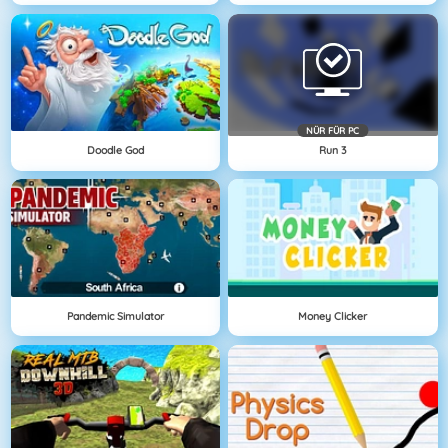
NÜR FÜR PC
Doodle God
Run 3
Pandemic Simulator
Money Clicker