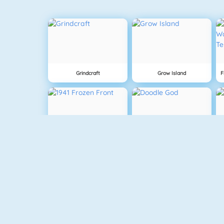
Grindcraft
Grow Island
1941 Frozen Front
Doodle God
Money Clicker
Real MTB Downhill 3D