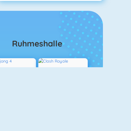
Ruhmeshalle
Mahjong 4
Clash Royale