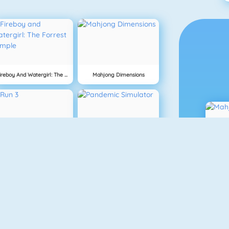
Fireboy And Watergirl: The Forrest Temple
Mahjong Dimensions
Run 3
Pandemic Simulator
NEU
Physics Drop
Rally Point