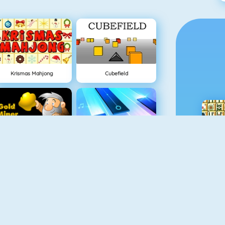
Krismas Mahjong
Cubefield
Goldsucher 1
Piano Tile
Penalty Challenge Multiplayer
Lover Girl