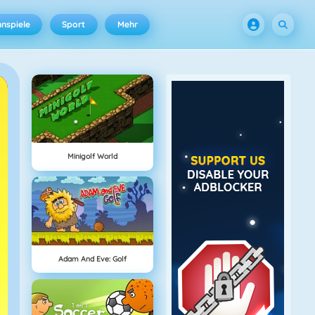
nspiele
Sport
Mehr
Minigolf World
Adam And Eve: Golf