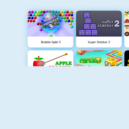
Bubble Spiel 3
Super Stacker 2
Apfel Schießen
Paper.io 2
NEU
Rise Up Online
Fishy 1