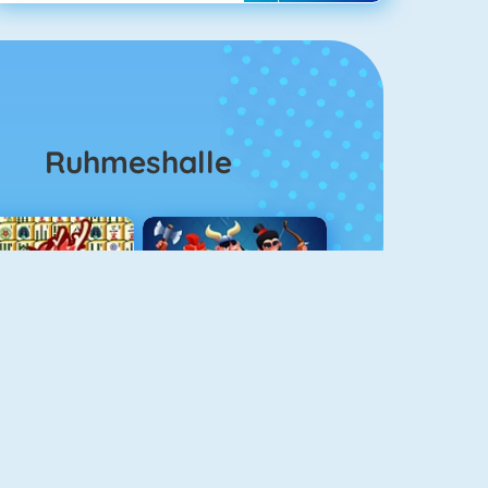
Ruhmeshalle
Mahjong 4
Clash Royale