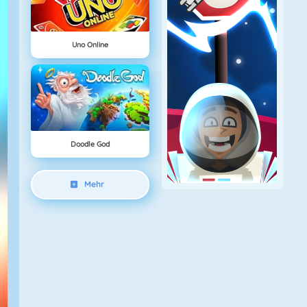
Uno Online
Doodle God
Mehr