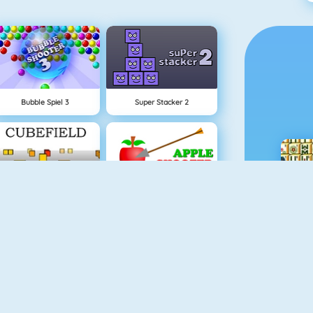
Bubble Spiel 3
Super Stacker 2
Cubefield
Apfel Schießen
Piano Tile
Fishy 1