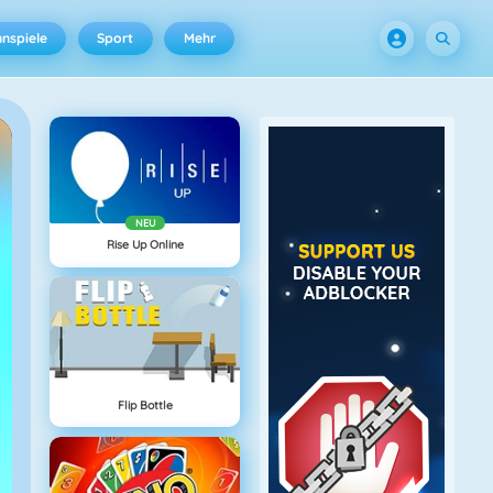
nspiele
Sport
Mehr
NEU
Rise Up Online
Flip Bottle