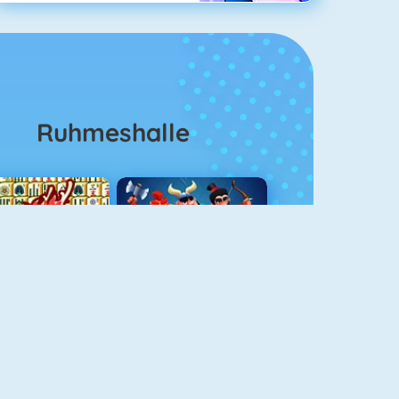
Ruhmeshalle
Mahjong 4
Clash Royale