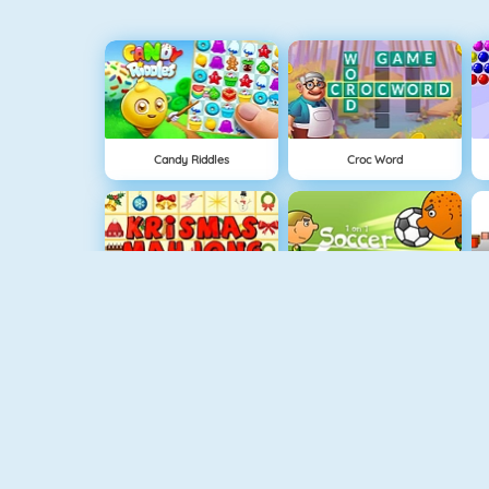
Candy Riddles
Croc Word
Krismas Mahjong
1 Gegen 1 Fußball
Paper.io 2
Goldsucher 1