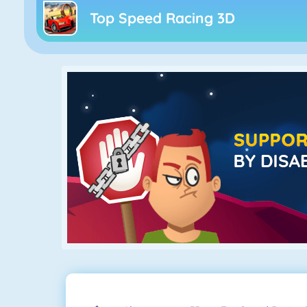
Top Speed Racing 3D