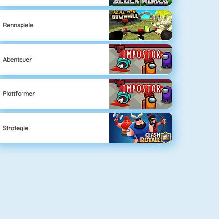
Rennspiele
Abenteuer
Plattformer
Strategie