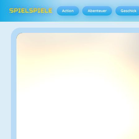
Action
Abenteuer
Geschick