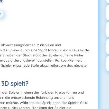
3D
n abwechslungsreichen Minispielen und
die Spieler durch eine Stadt fahren, die als Levelkarte
e Straßen der Stadt stößt der Spieler auf eine Reihe
 Herausforderungsleveln darstellen: Parkour-Rennen,
 Spieler muss jede Stufe abschließen, um das nächste
3D spielt?
 der Spieler in einen der farbigen Kreise fahren und
dann die entsprechende Belohnung ansehen und
en möchte. Während des Spiels kann der Spieler Geld
age zurückkehren. Hier kann der Spieler die