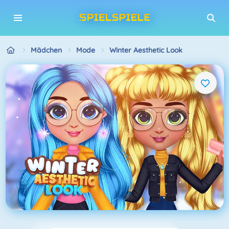
Mädchen
Mode
Winter Aesthetic Look