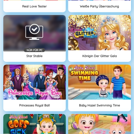
Real Love Tester
Weiße Party Überraschung
NÜR FÜR PC
Star Stable
Königin Der Glitter Gala
Princesses Royal Ball
Baby Hazel Swimming Time