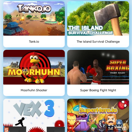
Tank.io
The Island Survival Challenge
Moorhuhn Shooter
Super Boxing Fight Night