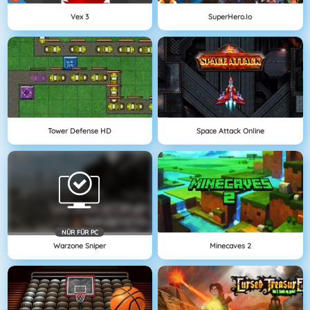
Vex 3
SuperHero.io
Tower Defense HD
Space Attack Online
NÜR FÜR PC
Warzone Sniper
Minecaves 2