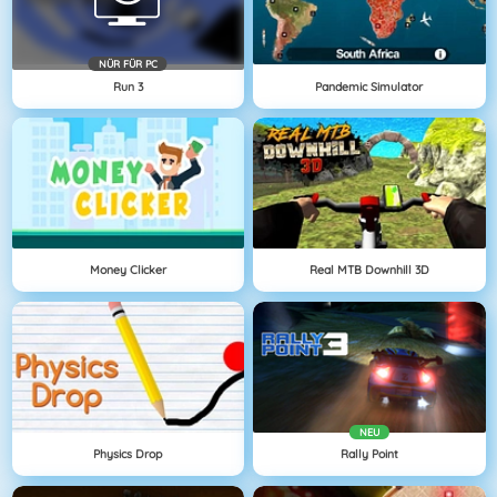
NÜR FÜR PC
Run 3
Pandemic Simulator
Money Clicker
Real MTB Downhill 3D
NEU
Physics Drop
Rally Point