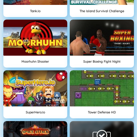
Tank.io
The Island Survival Challenge
Moorhuhn Shooter
Super Boxing Fight Night
SuperHero.io
Tower Defense HD