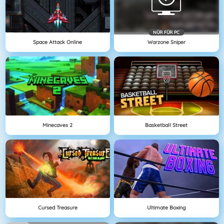
NÜR FÜR PC
Space Attack Online
Warzone Sniper
Minecaves 2
Basketball Street
Cursed Treasure
Ultimate Boxing