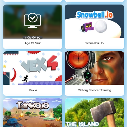
NÜR FÜR PC
Age Of War
Schneeball.io
Vex 4
Military Shooter Training