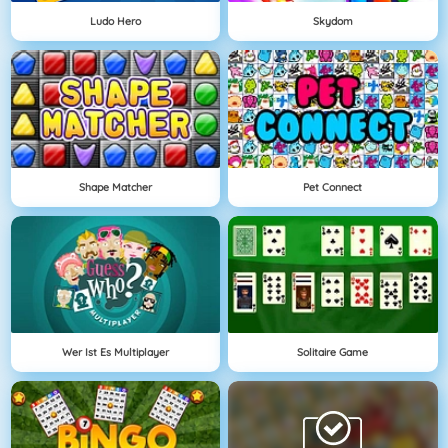
Ludo Hero
Skydom
Shape Matcher
Pet Connect
Wer Ist Es Multiplayer
Solitaire Game