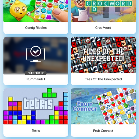
Candy Riddles
Croc Word
NÜR FÜR PC
Rummikub 1
Tiles Of The Unexpected
Tetris
Fruit Connect