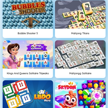
Bubble Shooter 5
Mahjong Titans
Kings And Queens Solitaire Tripeaks
Mahjongg Solitaire