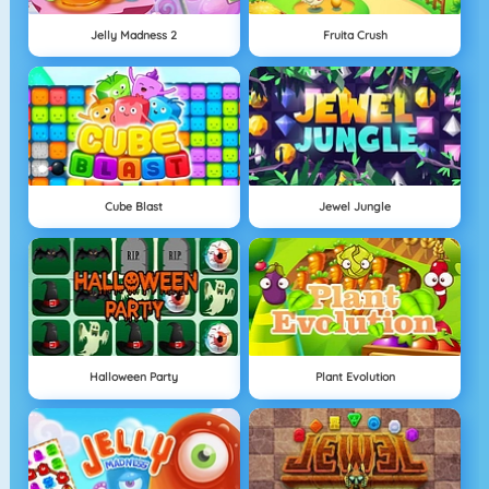
Jelly Madness 2
Fruita Crush
Cube Blast
Jewel Jungle
Halloween Party
Plant Evolution