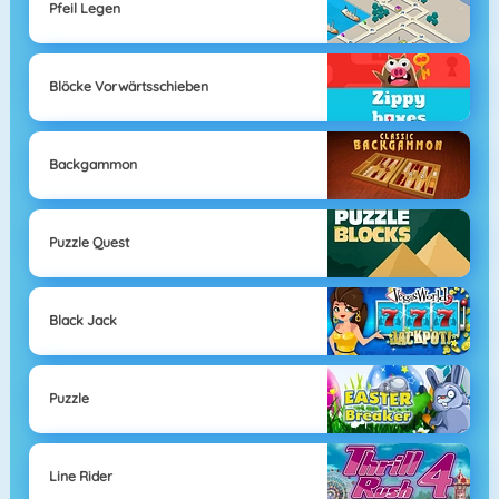
Pfeil Legen
Blöcke Vorwärtsschieben
Backgammon
Puzzle Quest
Black Jack
Puzzle
Line Rider