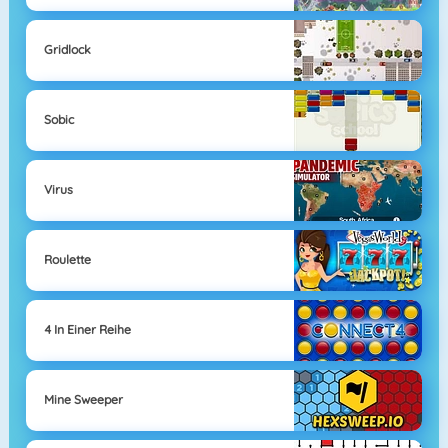
Gridlock
Sobic
Virus
Roulette
4 In Einer Reihe
Mine Sweeper