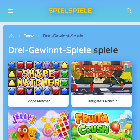
Denk
Drei-Gewinnt-Spiele
Drei-Gewinnt-Spiele
spiele
Shape Matcher
Firefighters Match 3