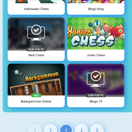
Halloween Chess
Bingo King
NÜR FÜR PC
Real Chess
Junior Chess
NEU
NÜR FÜR PC
Backgammon Online
Bingo 75
1
2
3