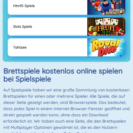
Html5-Spiele
Slots Spiele
Yahtzee
Brettspiele kostenlos online spielen
bei Spielspiele
Auf Spielspiele haben wir eine große Sammlung von kostenlosen
Brettspielen für einen oder mehrere Spieler. Alle Spiele, die auf
dieser Seite gezeigt werden, sind Browserspiele. Das bedeutet,
dass jedes Spiel in einem Internet-Browser-Fenster geöffnet und
direkt gespielt werden kann, ohne dass ein Download
erforderlich ist. Wir haben auch eine Seite, die den Brettspielen
mit Multiplayer-Optionen gewidmet ist, die es den Nutzern