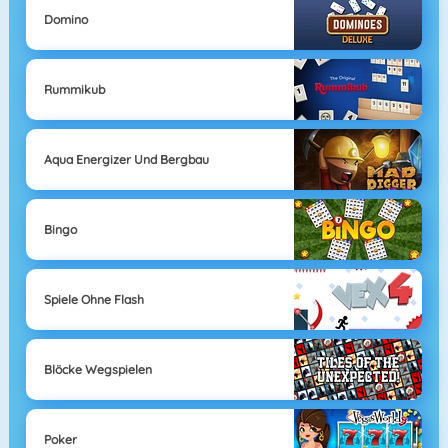
Domino
Rummikub
Aqua Energizer Und Bergbau
Bingo
Spiele Ohne Flash
Blöcke Wegspielen
Poker