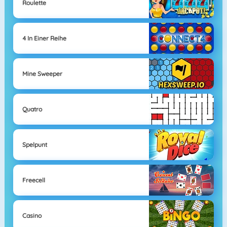
Roulette
4 In Einer Reihe
Mine Sweeper
Quatro
Spelpunt
Freecell
Casino