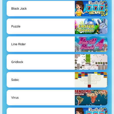
Black Jack
Puzzle
Line Rider
Gridlock
Sobic
Virus