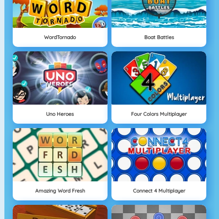
WordTornado
Boat Battles
Uno Heroes
Four Colors Multiplayer
Amazing Word Fresh
Connect 4 Multiplayer