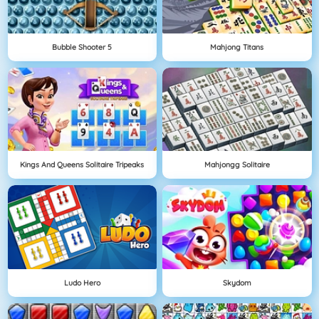
Bubble Shooter 5
Mahjong Titans
Kings And Queens Solitaire Tripeaks
Mahjongg Solitaire
Ludo Hero
Skydom