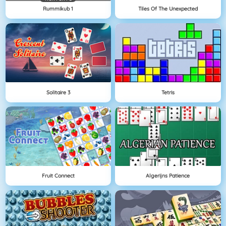
Rummikub 1
Tiles Of The Unexpected
Solitaire 3
Tetris
Fruit Connect
Algerijns Patience