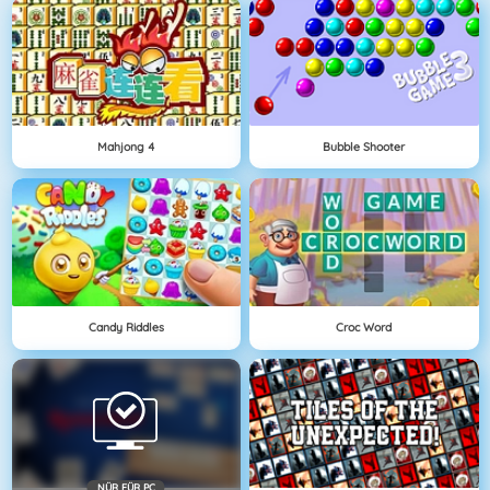
Mahjong 4
Bubble Shooter
Candy Riddles
Croc Word
NÜR FÜR PC