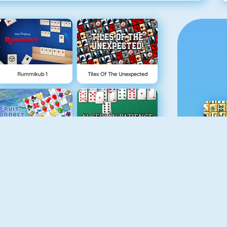
Rummikub 1
Tiles Of The Unexpected
Fruit Connect
Algerijns Patience
Kings And Queens Solitaire Tripeaks
Mahjongg Solitaire