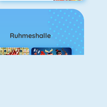
Ruhmeshalle
Mahjong 4
Clash Royale