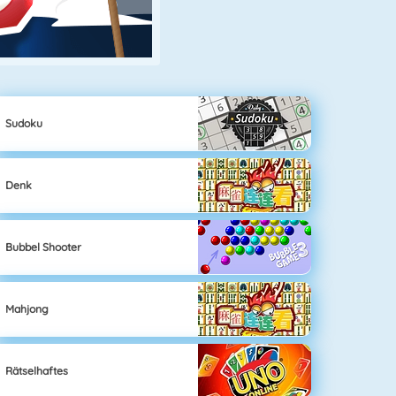
Sudoku
Denk
Bubbel Shooter
Mahjong
Rätselhaftes