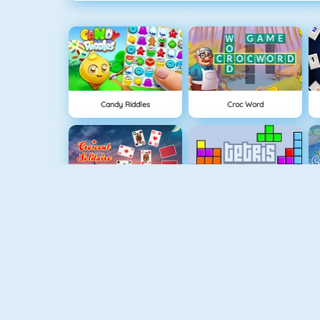
Candy Riddles
Croc Word
Solitaire 3
Tetris
Bubble Shooter 5
Mahjong Titans