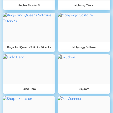
Bubble Shooter 5
Mahjong Titans
Kings And Queens Solitaire Tripeaks
Mahjongg Solitaire
Ludo Hero
Skydom