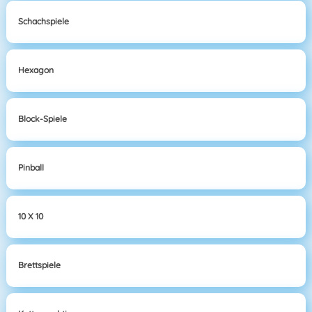
Schachspiele
Hexagon
Block-Spiele
Pinball
10 X 10
Brettspiele