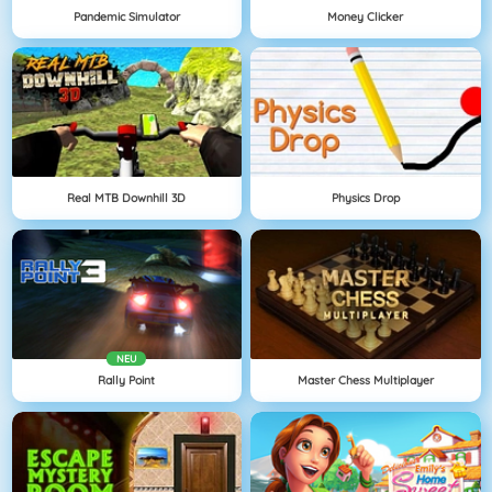
Pandemic Simulator
Money Clicker
Real MTB Downhill 3D
Physics Drop
NEU
Rally Point
Master Chess Multiplayer