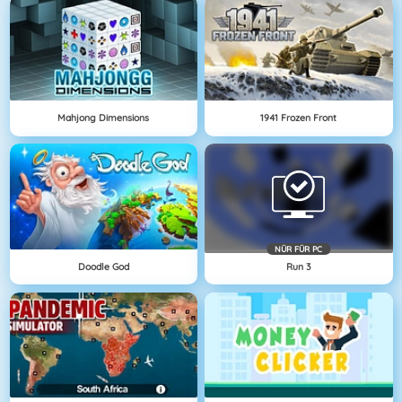
Mahjong Dimensions
1941 Frozen Front
NÜR FÜR PC
Doodle God
Run 3