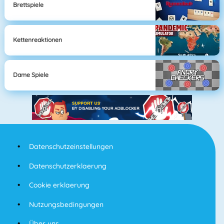
Brettspiele
Kettenreaktionen
Dame Spiele
Datenschutzeinstellungen
Datenschutzerklaerung
Cookie erklaerung
Nutzungsbedingungen
Über uns