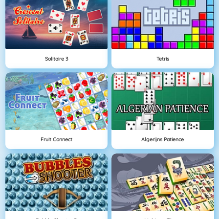
Solitaire 3
Tetris
Fruit Connect
Algerijns Patience