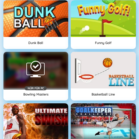
Dunk Ball
Funny Golf
NÜR FÜR PC
Bowling Masters
Basketball Line