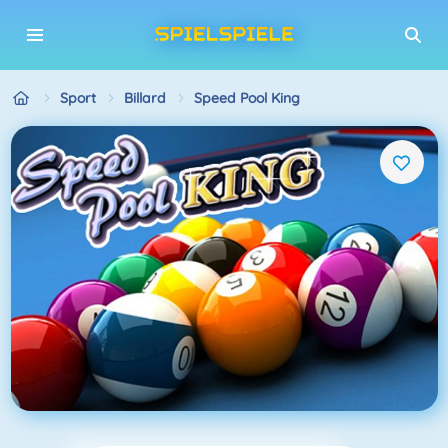
Sport
Billard
Speed Pool King