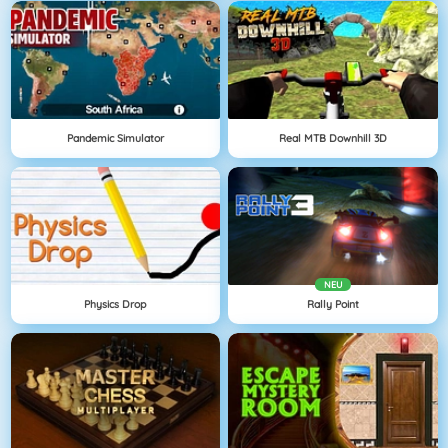
Pandemic Simulator
Real MTB Downhill 3D
NEU
Physics Drop
Rally Point