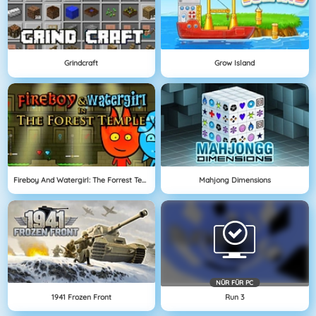
Grindcraft
Grow Island
Fireboy And Watergirl: The Forrest Temple
Mahjong Dimensions
NÜR FÜR PC
1941 Frozen Front
Run 3