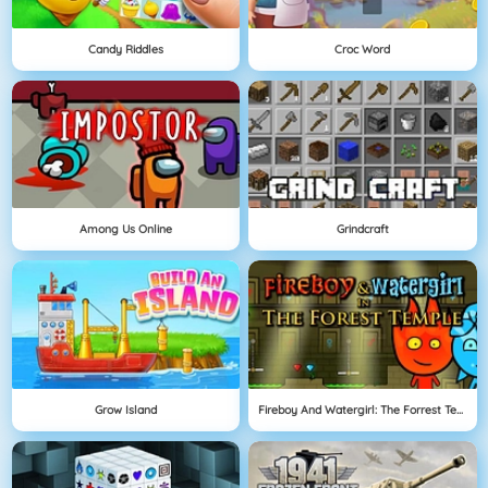
Candy Riddles
Croc Word
Among Us Online
Grindcraft
Grow Island
Fireboy And Watergirl: The Forrest Temple