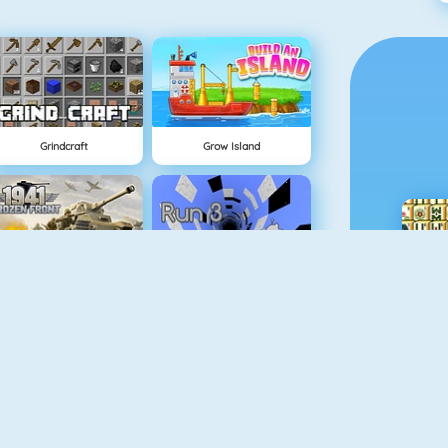
Grindcraft
Grow Island
1941 Frozen Front
Run 3
Real MTB Downhill 3D
Physics Drop