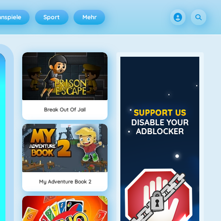
nspiele
Sport
Mehr
Break Out Of Jail
My Adventure Book 2