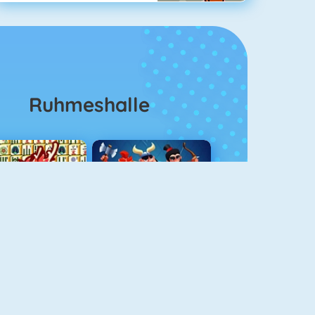
Ruhmeshalle
Mahjong 4
Clash Royale