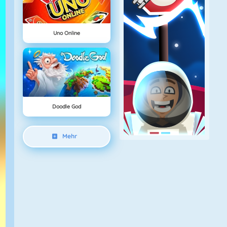
Uno Online
Doodle God
Mehr