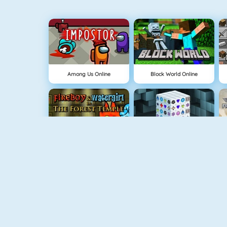
Among Us Online
Block World Online
Fireboy And Watergirl: The Forrest Temple
Mahjong Dimensions
Pandemic Simulator
Money Clicker