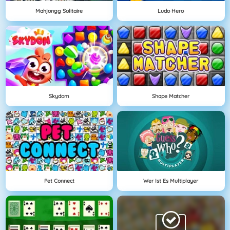
Mahjongg Solitaire
Ludo Hero
Skydom
Shape Matcher
Pet Connect
Wer Ist Es Multiplayer