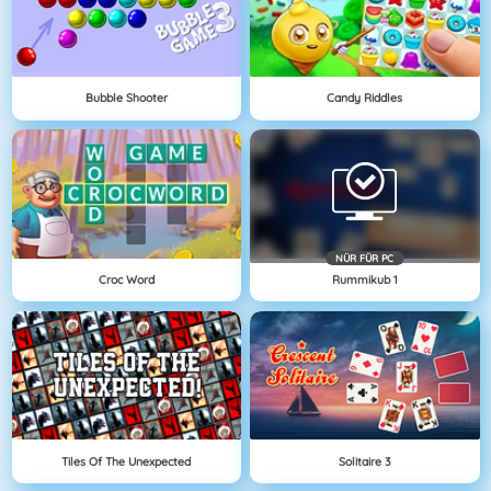
Bubble Shooter
Candy Riddles
NÜR FÜR PC
Croc Word
Rummikub 1
Tiles Of The Unexpected
Solitaire 3