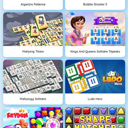
Algerijns Patience
Bubble Shooter 5
Mahjong Titans
Kings And Queens Solitaire Tripeaks
Mahjongg Solitaire
Ludo Hero