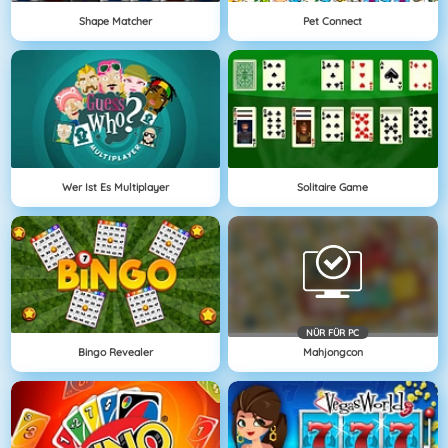
Shape Matcher
Pet Connect
Wer Ist Es Multiplayer
Solitaire Game
NÜR FÜR PC
Bingo Revealer
Mahjongcon