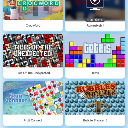
NÜR FÜR PC
Croc Word
Rummikub 1
Tiles Of The Unexpected
Tetris
Fruit Connect
Bubble Shooter 5