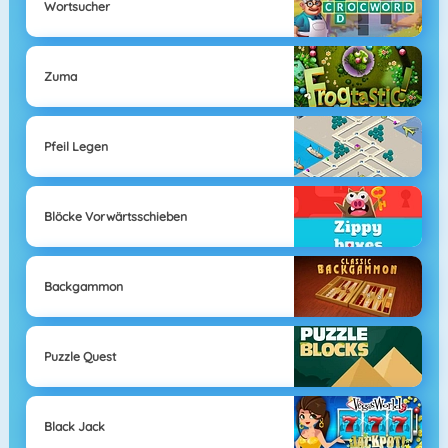
Wortsucher
Zuma
Pfeil Legen
Blöcke Vorwärtsschieben
Backgammon
Puzzle Quest
Black Jack