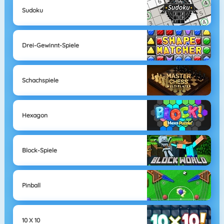
Sudoku
Drei-Gewinnt-Spiele
Schachspiele
Hexagon
Block-Spiele
Pinball
10 X 10