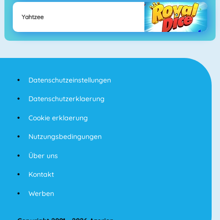
Yahtzee
Datenschutzeinstellungen
Datenschutzerklaerung
Cookie erklaerung
Nutzungsbedingungen
Über uns
Kontakt
Werben