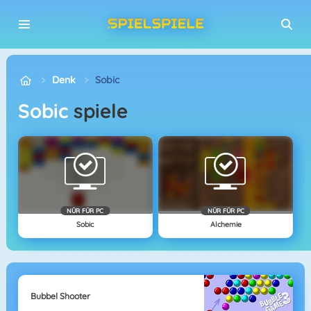
Denk
Sobic
Sobic
spiele
NÜR FÜR PC
NÜR FÜR PC
Sobic
Alchemie
Bubbel Shooter