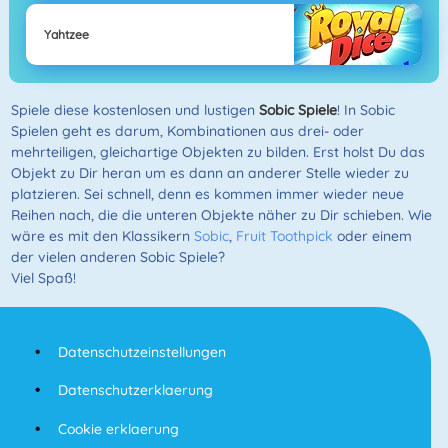
Yahtzee
Spiele diese kostenlosen und lustigen
Sobic Spiele
! In Sobic
Spielen geht es darum, Kombinationen aus drei- oder
mehrteiligen, gleichartige Objekten zu bilden. Erst holst Du das
Objekt zu Dir heran um es dann an anderer Stelle wieder zu
platzieren. Sei schnell, denn es kommen immer wieder neue
Reihen nach, die die unteren Objekte näher zu Dir schieben. Wie
wäre es mit den Klassikern
Sobic
,
Fruit Toothpick
oder einem
der vielen anderen Sobic Spiele?
Viel Spaß!
Datenschutzeinstellungen
Datenschutzerklaerung
Cookie erklaerung