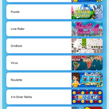
Puzzle
Line Rider
Gridlock
Virus
Roulette
4 In Einer Reihe