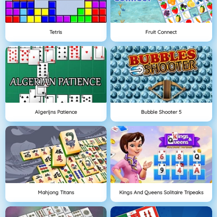
Tetris
Fruit Connect
Algerijns Patience
Bubble Shooter 5
Mahjong Titans
Kings And Queens Solitaire Tripeaks