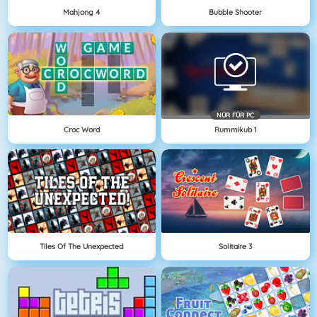
Mahjong 4
Bubble Shooter
NÜR FÜR PC
Croc Word
Rummikub 1
Tiles Of The Unexpected
Solitaire 3