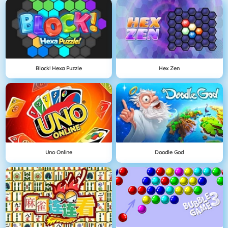
Block! Hexa Puzzle
Hex Zen
Uno Online
Doodle God