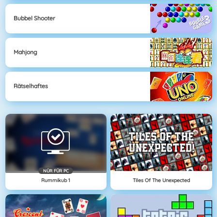
Bubbel Shooter
Mahjong
Rätselhaftes
NÜR FÜR PC
Rummikub 1
Tiles Of The Unexpected