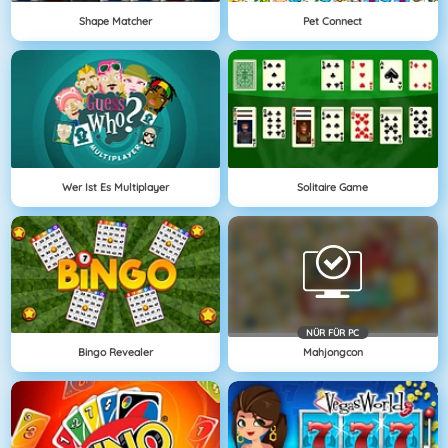
Shape Matcher
Pet Connect
Wer Ist Es Multiplayer
Solitaire Game
NÜR FÜR PC
Bingo Revealer
Mahjongcon