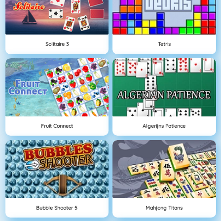
Solitaire 3
Tetris
Fruit Connect
Algerijns Patience
Bubble Shooter 5
Mahjong Titans