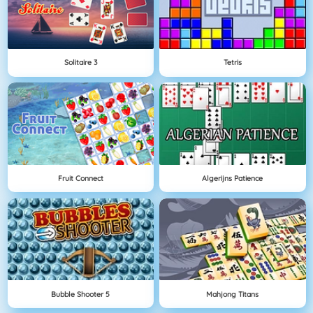
Solitaire 3
Tetris
Fruit Connect
Algerijns Patience
Bubble Shooter 5
Mahjong Titans