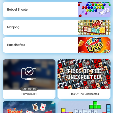
Bubbel Shooter
Mahjong
Rätselhaftes
NÜR FÜR PC
Rummikub 1
Tiles Of The Unexpected