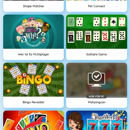
Shape Matcher
Pet Connect
Wer Ist Es Multiplayer
Solitaire Game
NÜR FÜR PC
Bingo Revealer
Mahjongcon