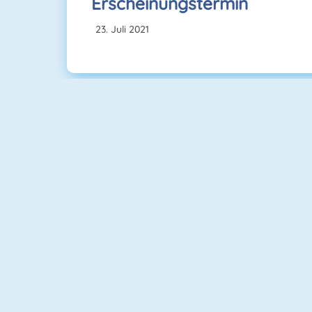
Erscheinungstermin
Juli 2021
Candy Riddles
Croc Word
Rummikub 1
Tiles Of The Unexpected