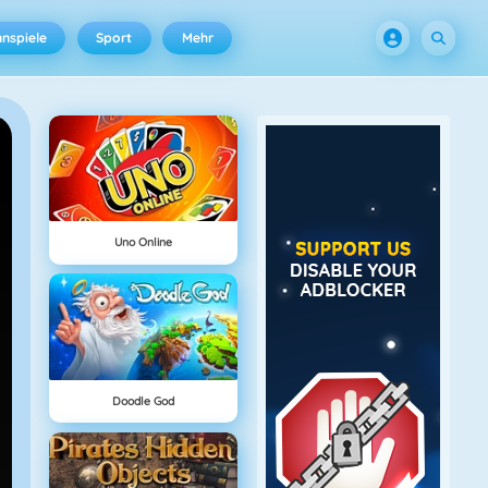
nspiele
Sport
Mehr
Uno Online
Doodle God