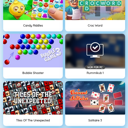
Candy Riddles
Croc Word
NÜR FÜR PC
Bubble Shooter
Rummikub 1
Tiles Of The Unexpected
Solitaire 3