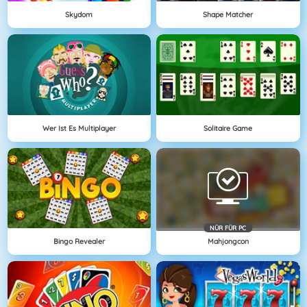
Skydom
Shape Matcher
Wer Ist Es Multiplayer
Solitaire Game
NÜR FÜR PC
Bingo Revealer
Mahjongcon