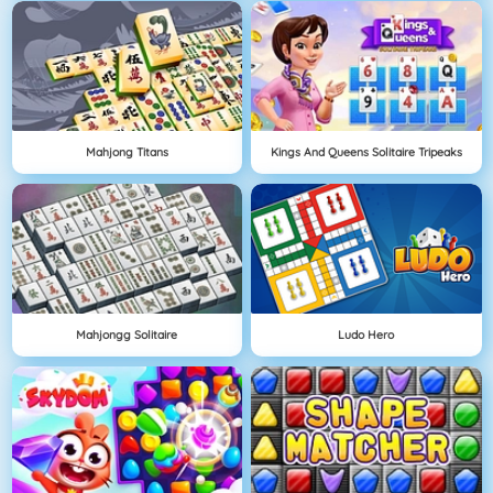
Mahjong Titans
Kings And Queens Solitaire Tripeaks
Mahjongg Solitaire
Ludo Hero