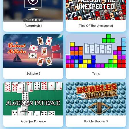
NÜR FÜR PC
Rummikub 1
Tiles Of The Unexpected
Solitaire 3
Tetris
Algerijns Patience
Bubble Shooter 5