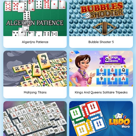
Algerijns Patience
Bubble Shooter 5
Mahjong Titans
Kings And Queens Solitaire Tripeaks