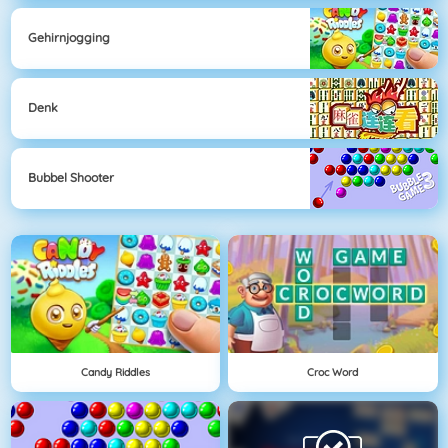
Gehirnjogging
Denk
Bubbel Shooter
Candy Riddles
Croc Word