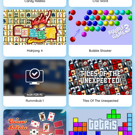
Candy Riddles
Croc Word
Mahjong 4
Bubble Shooter
NÜR FÜR PC
Rummikub 1
Tiles Of The Unexpected