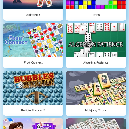
Solitaire 3
Tetris
Fruit Connect
Algerijns Patience
Bubble Shooter 5
Mahjong Titans