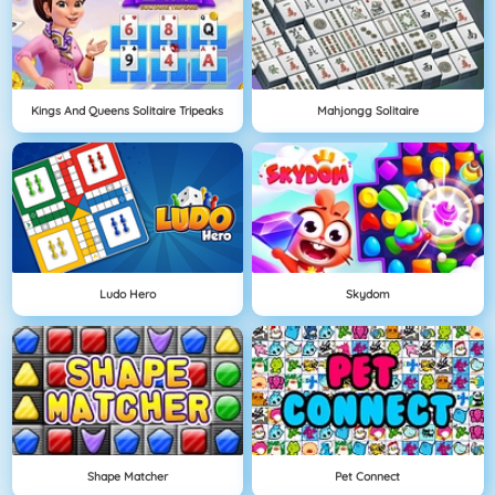
Kings And Queens Solitaire Tripeaks
Mahjongg Solitaire
Ludo Hero
Skydom
Shape Matcher
Pet Connect