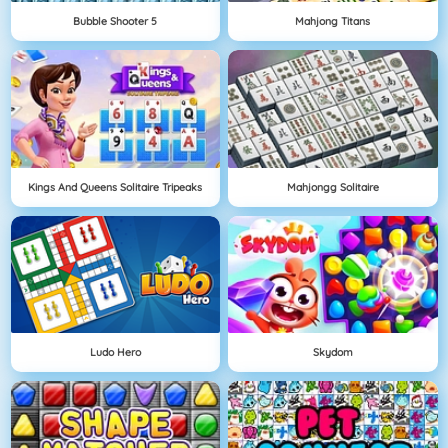
Bubble Shooter 5
Mahjong Titans
Kings And Queens Solitaire Tripeaks
Mahjongg Solitaire
Ludo Hero
Skydom