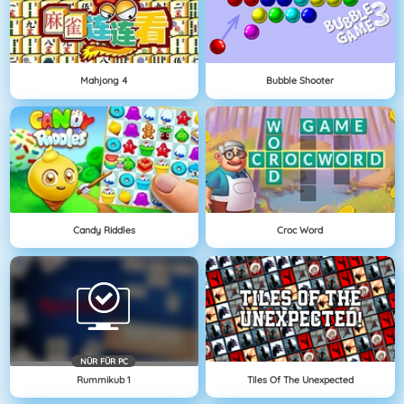
Mahjong 4
Bubble Shooter
Candy Riddles
Croc Word
NÜR FÜR PC
Rummikub 1
Tiles Of The Unexpected