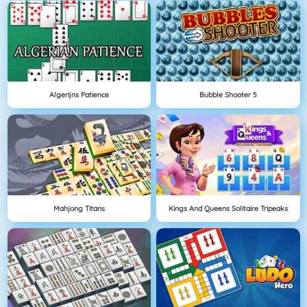
Algerijns Patience
Bubble Shooter 5
Mahjong Titans
Kings And Queens Solitaire Tripeaks