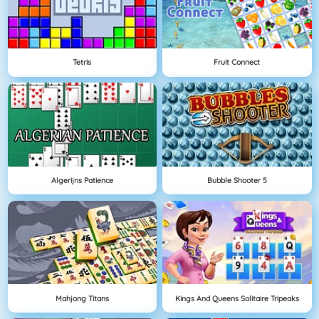
Tetris
Fruit Connect
Algerijns Patience
Bubble Shooter 5
Mahjong Titans
Kings And Queens Solitaire Tripeaks