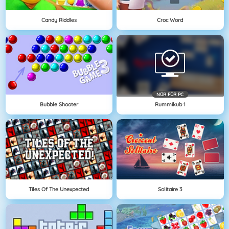
Candy Riddles
Croc Word
NÜR FÜR PC
Bubble Shooter
Rummikub 1
Tiles Of The Unexpected
Solitaire 3