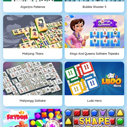
Algerijns Patience
Bubble Shooter 5
Mahjong Titans
Kings And Queens Solitaire Tripeaks
Mahjongg Solitaire
Ludo Hero