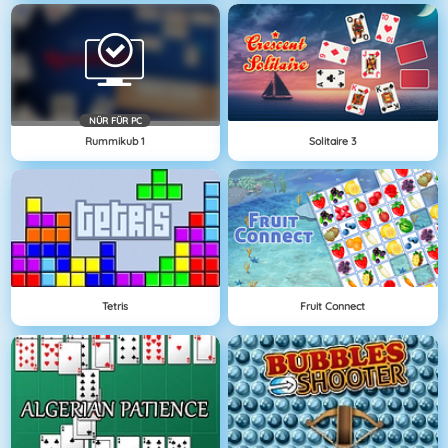
NÜR FÜR PC
Rummikub 1
Solitaire 3
Tetris
Fruit Connect