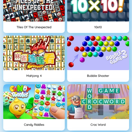
Tiles Of The Unexpected
10x10
Mahjong 4
Bubble Shooter
Candy Riddles
Croc Word